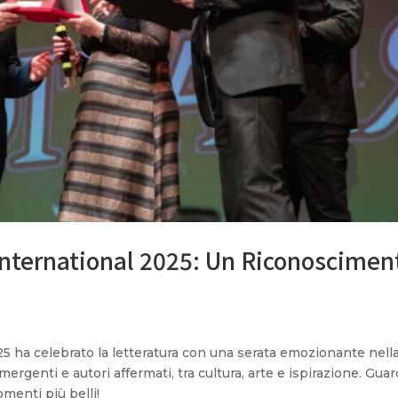
nternational 2025: Un Riconoscimen
5 ha celebrato la letteratura con una serata emozionante nell
ergenti e autori affermati, tra cultura, arte e ispirazione. Guard
omenti più belli!