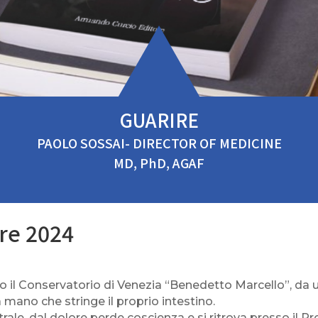
GUARIRE
PAOLO SOSSAI- DIRECTOR OF MEDICINE
MD, PhD, AGAF
ore 2024
 il Conservatorio di Venezia “Benedetto Marcello”, da una
 mano che stringe il proprio intestino.
ale, dal dolore perde coscienza e si ritrova presso il 