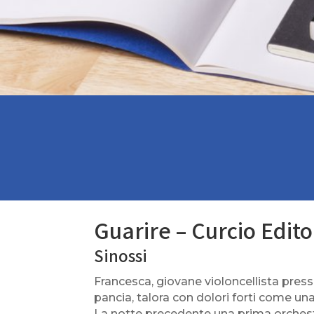
Guarire – Curcio Edit
Sinossi
Francesca, giovane violoncellista presso
pancia, talora con dolori forti come una
La notte precedente una prima orchestr