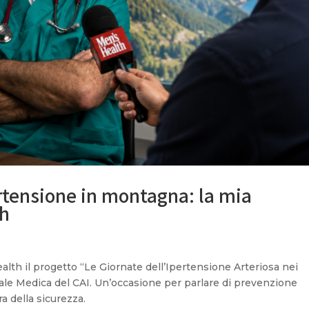
tensione in montagna: la mia
th
alth il progetto “Le Giornate dell’Ipertensione Arteriosa nei
le Medica del CAI. Un’occasione per parlare di prevenzione
a della sicurezza.