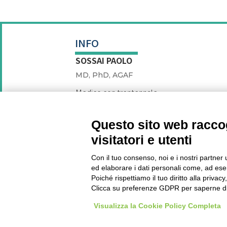
INFO
SOSSAI PAOLO
MD, PhD, AGAF
Medico con trentennale
esperienza clinica e con
significativi contributi di ricerca e
insegnamento universitario.
Questo sito web raccog
+393487383553
visitatori e utenti
info@paolosossai.eu
P.IVA: IT01137200257
Con il tuo consenso, noi e i nostri partner 
Cookie Policy
ed elaborare i dati personali come, ad esem
Preferenze Cookie
Poiché rispettiamo il tuo diritto alla privacy
Clicca su preferenze GDPR per saperne di
Visualizza la Cookie Policy Completa
D