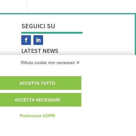
SEGUICI SU
LATEST NEWS
Rifiuta cookie non necessari ✕
La prevenzione dell’ipertensione in montagna: la mia intervista a Men’s
ACCETTA TUTTO
Health
ACCETTA NECESSARI
A tu per tu con l’autore: il racconto di Ferite sottopelle
Preferenze GDPR