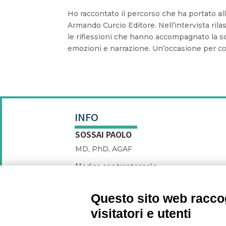
Ho raccontato il percorso che ha portato all
Armando Curcio Editore. Nell’intervista rilas
le riflessioni che hanno accompagnato la scr
emozioni e narrazione. Un’occasione per con
INFO
SOSSAI PAOLO
MD, PhD, AGAF
Medico con trentennale
esperienza clinica e con
significativi contributi di ricerca e
insegnamento universitario.
Questo sito web raccog
+393487383553
visitatori e utenti
info@paolosossai.eu