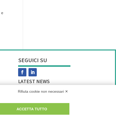
 e
SEGUICI SU
LATEST NEWS
Rifiuta cookie non necessari ✕
La prevenzione dell’ipertensione in montagna: la mia intervista a Men’s
ACCETTA TUTTO
Health