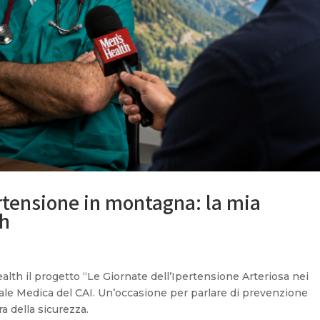
tensione in montagna: la mia
th
alth il progetto “Le Giornate dell’Ipertensione Arteriosa nei
le Medica del CAI. Un’occasione per parlare di prevenzione
a della sicurezza.